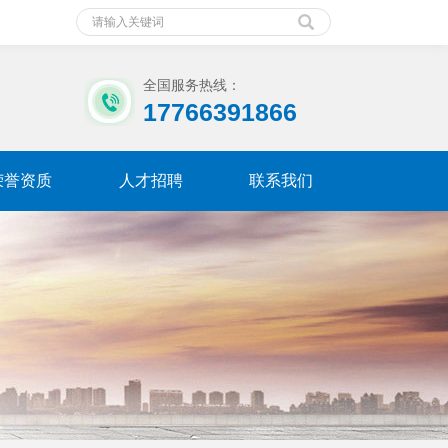
全国服务热线：
17766391866
荣誉资质
人才招聘
联系我们