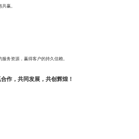
惠共赢。
的服务资源，赢得客户的持久信赖。
赢合作，共同发展，共创辉煌！