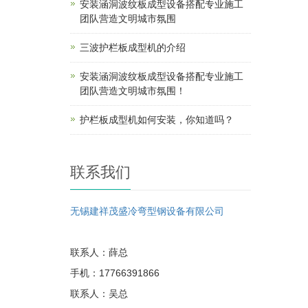
安装涵洞波纹板成型设备搭配专业施工
团队营造文明城市氛围
三波护栏板成型机的介绍
安装涵洞波纹板成型设备搭配专业施工
团队营造文明城市氛围！
护栏板成型机如何安装，你知道吗？
联系我们
无锡建祥茂盛冷弯型钢设备有限公司
联系人：薛总
手机：17766391866
联系人：吴总