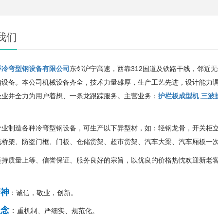
我们
祥冷弯型钢设备有限公司
东邻沪宁高速，西靠312国道及铁路干线，邻近
钢设备。本公司机械设备齐全，技术力量雄厚，生产工艺先进，设计能力
企业并全力为用户着想、一条龙跟踪服务。主营业务：
护栏板成型机
,
三波
专业制造各种冷弯型钢设备，可生产以下异型材，如：轻钢龙骨，开关柜
线桥架、防盗门框、门板、仓储货架、超市货架、汽车大梁、汽车厢板一
坚持质量上等、信誉保证、服务良好的宗旨，以优良的价格热忱欢迎新老
精神
：
诚信，敬业，创新。
理念
：
重机制、严细实、规范化。