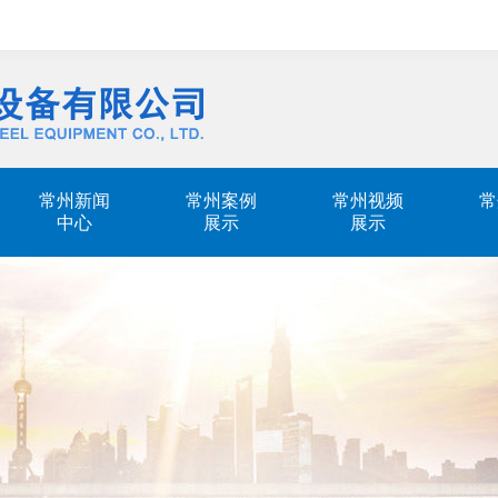
常州新闻
常州案例
常州视频
常
中心
展示
展示