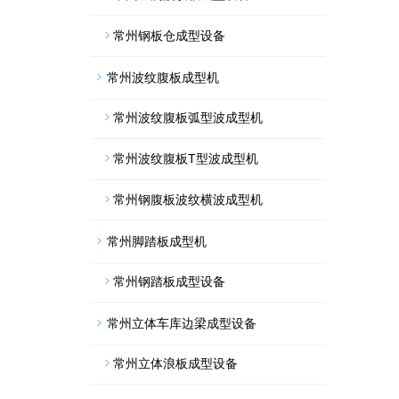
常州钢板仓成型设备
常州波纹腹板成型机
常州波纹腹板弧型波成型机
常州波纹腹板T型波成型机
常州钢腹板波纹横波成型机
常州脚踏板成型机
常州钢踏板成型设备
常州立体车库边梁成型设备
常州立体浪板成型设备