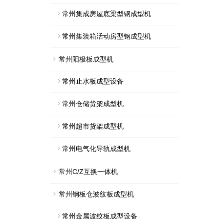
常州集成房屋底梁型钢成型机
常州集装箱活动房型钢成型机
常州阳极板成型机
常州止水板成型设备
常州仓储货架成型机
常州超市货架成型机
常州电气化导轨成型机
常州C/Z互换一体机
常州钢板仓波纹板成型机
常州金属波纹板成型设备