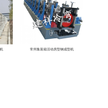
机
常州集装箱活动房型钢成型机