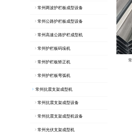
常州两波护栏板成型设备
常州公路护栏板成型设备
常州高速公路护栏成型机
常州护栏板码垛机
常州护栏板矫正机
常州护栏板弯弧机
常州抗震支架成型机
常州抗震支架成型设备
常州抗震支架成型机设备
常州光伏支架成型机