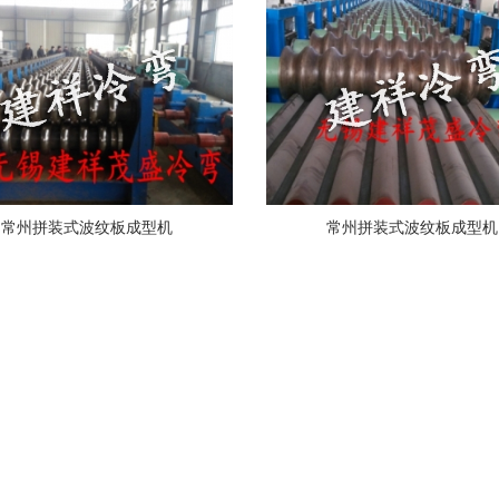
常州拼装式波纹板成型机
常州拼装式波纹板成型机