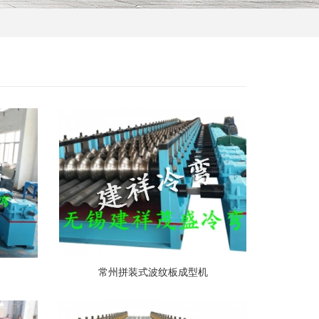
常州拼装式波纹板成型机