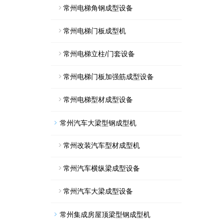
常州电梯角钢成型设备
常州电梯门板成型机
常州电梯立柱/门套设备
常州电梯门板加强筋成型设备
常州电梯型材成型设备
常州汽车大梁型钢成型机
常州改装汽车型材成型机
常州汽车横纵梁成型设备
常州汽车大梁成型设备
常州集成房屋顶梁型钢成型机