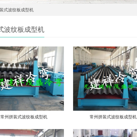
装式波纹板成型机
式波纹板成型机
常州拼装式波纹板成型机
常州拼装式波纹板成型机