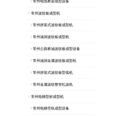
常州电缆桥架成型设备
常州波纹板成型机
常州拼装式波纹板成型机
常州涵洞波纹板成型机
常州公路桥涵波纹板成型设备
常州涵洞金属波纹板成型机
常州拼装式波纹板型弧机
常州金属波纹整管轧波机
常州电梯型材成型机
常州电梯导轨成型设备