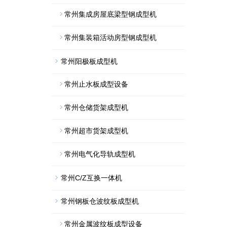
常州集成房屋底梁型钢成型机
常州集装箱活动房型钢成型机
常州阳极板成型机
常州止水板成型设备
常州仓储货架成型机
常州超市货架成型机
常州电气化导轨成型机
常州C/Z互换一体机
常州钢板仓波纹板成型机
常州金属波纹板成型设备